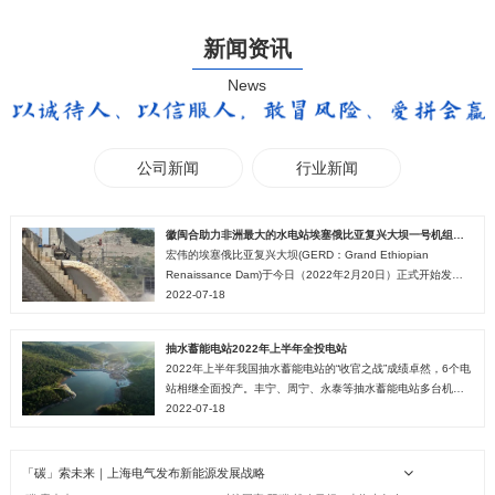
新闻资讯
News
公司新闻
行业新闻
徽闽合助力非洲最大的水电站埃塞俄比亚复兴大坝一号机组并网发电
宏伟的埃塞俄比亚复兴大坝(GERD：Grand Ethiopian
Renaissance Dam)于今日（2022年2月20日）正式开始发
2022-07-18
电。 埃塞...
抽水蓄能电站2022年上半年全投电站
2022年上半年我国抽水蓄能电站的“收官之战”成绩卓然，6个电
站相继全面投产。丰宁、周宁、永泰等抽水蓄能电站多台机组
2022-07-18
也相继投产发电于“七一”前夕正式投产发电，为...
「碳」索未来｜上海电气发布新能源发展战略