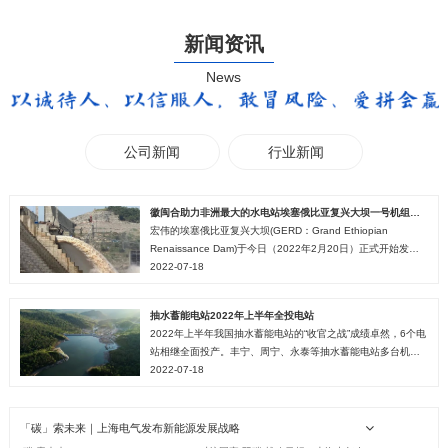
新闻资讯
News
公司新闻
行业新闻
徽闽合助力非洲最大的水电站埃塞俄比亚复兴大坝一号机组并网发电
宏伟的埃塞俄比亚复兴大坝(GERD：Grand Ethiopian
Renaissance Dam)于今日（2022年2月20日）正式开始发
2022-07-18
电。 埃塞...
抽水蓄能电站2022年上半年全投电站
2022年上半年我国抽水蓄能电站的“收官之战”成绩卓然，6个电
站相继全面投产。丰宁、周宁、永泰等抽水蓄能电站多台机组
2022-07-18
也相继投产发电于“七一”前夕正式投产发电，为...
「碳」索未来｜上海电气发布新能源发展战略