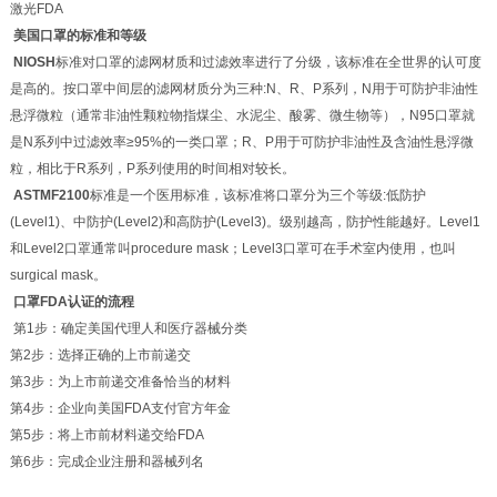
激光FDA
美国口罩的标准和等级
NIOSH
标准对口罩的滤网材质和过滤效率进行了分级，该标准在全世界的认可度
是高的。按口罩中间层的滤网材质分为三种:N、R、P系列，N用于可防护非油性
悬浮微粒（通常非油性颗粒物指煤尘、水泥尘、酸雾、微生物等），N95口罩就
是N系列中过滤效率≥95%的一类口罩；R、P用于可防护非油性及含油性悬浮微
粒，相比于R系列，P系列使用的时间相对较长。
ASTMF2100
标准是一个医用标准，该标准将口罩分为三个等级:低防护
(Level1)、中防护(Level2)和高防护(Level3)。级别越高，防护性能越好。Level1
和Level2口罩通常叫procedure mask；Level3口罩可在手术室内使用，也叫
surgical mask。
口罩
FDA
认证的流程
第1步：确定美国代理人和医疗器械分类
第2步：选择正确的上市前递交
第3步：为上市前递交准备恰当的材料
第4步：企业向美国FDA支付官方年金
第5步：将上市前材料递交给FDA
第6步：完成企业注册和器械列名