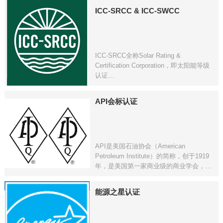
一个有很大权威和影响的国际性学术组
ICC-SRCC & ICC-SWCC
织。ASME主要从事发展机械工程及其有
关领域的科学技术，鼓励基础研究，促进
学术交流，发展与其他工程学、协会的合
作，开展标准化活动，制定机械规范和标
准。它拥有125000个成员，管理着全世界
ICC-SRCC全称Solar Rating &
最大的技术出版署，主持每年30个技术会
Certification Corporation，即太阳能等级
议，200个专业发展课程，并制订了许多
认证
工业和制造标准。
ICC-SWCC全称Small Wind Certification
API会标认证
Council，即小型风电认证委员会
API是美国石油协会（American
Petroleum Institute）的简称，创于1919
年，是美国第一家商业级的商业学会，它
的宗旨在于联络石油工业的各个部门。随
着石油工业的发展，石油设备厂家日益增
能源之星认证
多，油田对设备的标准性和安全性的要求
也日益提高，于是1923年在API内成立第
一个群众性行业的标准化机构标准化部，