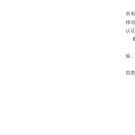
所有
移
认
6
输
四