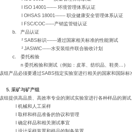
l
ISO 14001------- 环境管理体系认证
l
OHSAS 18001------- 职业健康安全管理体系认证
l
FSC/COC------产销监管链认证
b.
产品认证
²
SABS标识-------通过国家相关标准的性能测试
²
JASWIC------水安装组件联合验收计划
c.
委托检验
n
委托检验和测试（例如：皮革、纺织品、鞋类…）
该组产品必须要通过SABS指定实验室进行相关的国家和国际标
5.
采矿与矿产组
该组提供高品质、高效率专业的测试实验室进行各种样品的测试
l
机械和人工采样
l
取样和样品准备的协议和管理
l
确定样品和相关测试事宜
l
设计采样装置和样品的制备装置