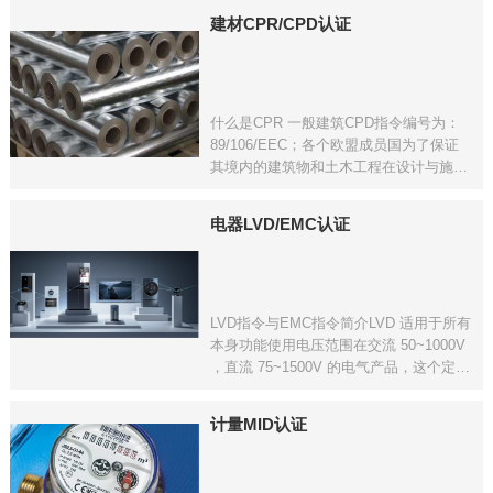
（2010/35/EU）用一个统一的认证方案代
建材CPR/CPD认证
替了原成员国各自的准入制度，
什么是CPR 一般建筑CPD指令编号为：
89/106/EEC；各个欧盟成员国为了保证
其境内的建筑物和土木工程在设计与施工
上不对人、家畜(禽)、财产的安全构成威
胁，同时为维护普遍的福利所遵循的其他
电器LVD/EMC认证
基本要求；同时不仅关系到建筑物的安
全，而且
LVD指令与EMC指令简介LVD 适用于所有
本身功能使用电压范围在交流 50~1000V
，直流 75~1500V 的电气产品，这个定义
系指指令的适用范围，而不是指令适用的
限制 ( 例如，在使用交流 230V 的计算机
计量MID认证
中，直流 12V的电路所造成的危