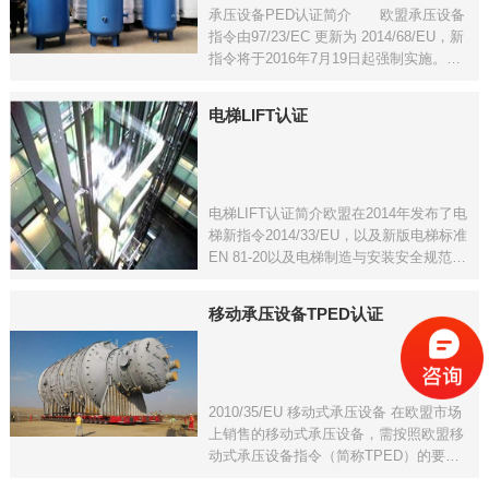
承压设备PED认证简介 欧盟承压设备
指令由97/23/EC 更新为 2014/68/EU，新
指令将于2016年7月19日起强制实施。
2014/68/EU《承压设备指令》（以下简称
PED指令）是欧盟众多指令中针对承压设
电梯LIFT认证
备的指令，对承压设备基本安全要求
电梯LIFT认证简介欧盟在2014年发布了电
梯新指令2014/33/EU，以及新版电梯标准
EN 81-20以及电梯制造与安装安全规范
EN 81-50，指令与标准将于2016年4月20
日起执行，并与2017年9月起强制实施，
移动承压设备TPED认证
将替代老的电梯指令95/1
2010/35/EU 移动式承压设备 在欧盟市场
上销售的移动式承压设备，需按照欧盟移
动式承压设备指令（简称TPED）的要
求，取得CE标记。移动式承压设备指令