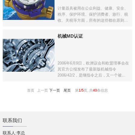
计量器具被用在公众利益、健康、安全、
秩序、保护环境、保护消费者、旅行、税
收、关税等方面，所有的这些都在原则上
要求符合MID的要求。欧盟于2014年颁布
了计量MID新指令2014/32/EU，并于2016
机械MD认证
年开始执行，将取代原指令2004/22/EC。
在
2006年6月9日，欧洲议会和欧盟理事会在
其官方公报发布了最新版机械指令
2006/42/2，是继指令之后，又一个被修
订的新方法指令。与现行机械指令98/37/2
相比，新指令在适用范围、基本健康和安
首页 上一页
下一页
尾页
第
1/5
页, 共
40
条信息
全要求、合格评定程序以及市场监督等方
面都发生了很大变化
联系我们
联系人:李总